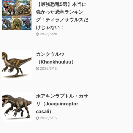
【最強恐竜5選】本当に
強かった恐竜ランキン
グ！ティラノサウルスだ
けじゃない！
2026/5/20
カンクウルウ
（Khankhuuluu）
2026/5/15
ホアキンラプトル・カサ
リ（Joaquinraptor
casali）
2026/5/15