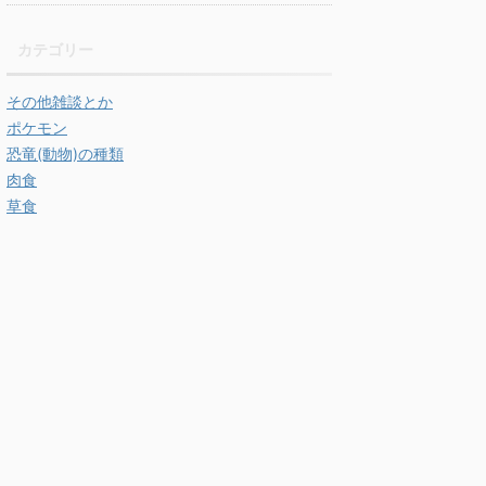
カテゴリー
その他雑談とか
ポケモン
恐竜(動物)の種類
肉食
草食