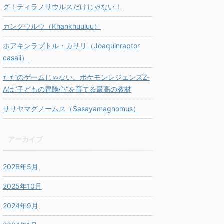
グ！ティラノサウルスだけじゃない！
カンクウルウ（Khankhuuluu）
ホアキンラプトル・カサリ（Joaquinraptor
casali）
ただのゲームじゃない。ポケモンレジェンズZ-
Aは“子どもの冒険心”を育てる最高の教材
ササヤマグノームス（Sasayamagnomus）
アーカイブ
2026年5月
2025年10月
2024年9月