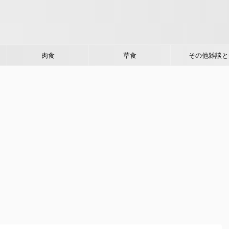
肉食
草食
その他雑談と