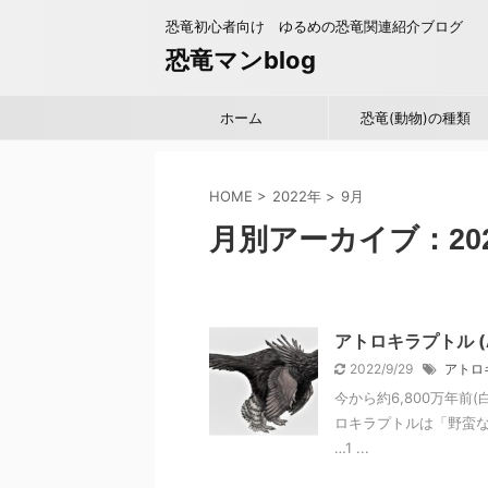
恐竜初心者向け ゆるめの恐竜関連紹介ブログ
恐竜マンblog
ホーム
恐竜(動物)の種類
HOME
>
2022年
>
9月
月別アーカイブ：202
アトロキラプトル (Atr
2022/9/29
アトロ
今から約6,800万年前
ロキラプトルは「野蛮な
…1 ...