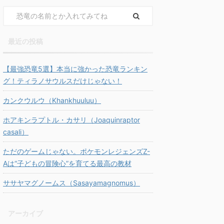
最近の投稿
【最強恐竜5選】本当に強かった恐竜ランキン
グ！ティラノサウルスだけじゃない！
カンクウルウ（Khankhuuluu）
ホアキンラプトル・カサリ（Joaquinraptor
casali）
ただのゲームじゃない。ポケモンレジェンズZ-
Aは“子どもの冒険心”を育てる最高の教材
ササヤマグノームス（Sasayamagnomus）
アーカイブ