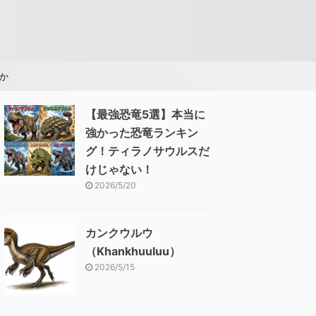
か
【最強恐竜5選】本当に
強かった恐竜ランキン
グ！ティラノサウルスだ
けじゃない！
2026/5/20
カンクウルウ
（Khankhuuluu）
2026/5/15