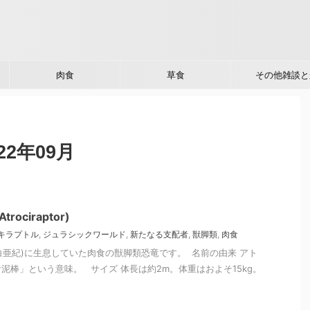
肉食
草食
その他雑談と
2年09月
ociraptor)
キラプトル
,
ジュラシックワールド
,
新たなる支配者
,
獣脚類
,
肉食
(白亜紀)に生息していた肉食の獣脚類恐竜です。 名前の由来 アト
泥棒」という意味。 サイズ 体長は約2m。体重はおよそ15kg。