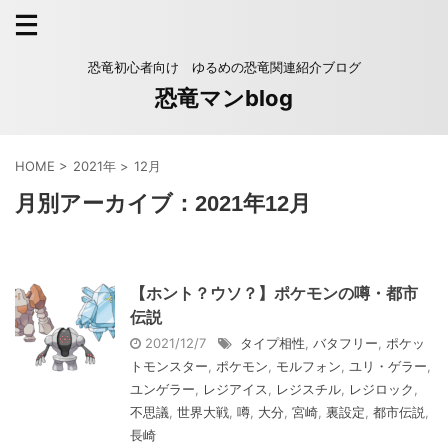
恐竜初心者向け ゆるめの恐竜関連紹介ブログ
恐竜マンblog
HOME
>
2021年
>
12月
月別アーカイブ：2021年12月
【ホント？ウソ？】ポケモンの噂・都市
伝説
2021/12/7
タイプ相性
,
バタフリー
,
ポケッ
トモンスター
,
ポケモン
,
モルフォン
,
ユリ・ゲラー
,
ユンゲラー
,
レジアイス
,
レジスチル
,
レジロック
,
不思議
,
世界大戦
,
噂
,
大分
,
宮崎
,
裏設定
,
都市伝説
,
長崎