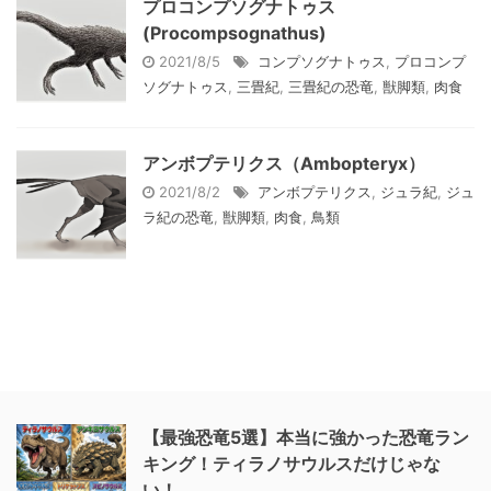
プロコンプソグナトゥス
(Procompsognathus)
2021/8/5
コンプソグナトゥス
,
プロコンプ
ソグナトゥス
,
三畳紀
,
三畳紀の恐竜
,
獣脚類
,
肉食
アンボプテリクス（Ambopteryx）
2021/8/2
アンボプテリクス
,
ジュラ紀
,
ジュ
ラ紀の恐竜
,
獣脚類
,
肉食
,
鳥類
【最強恐竜5選】本当に強かった恐竜ラン
キング！ティラノサウルスだけじゃな
い！