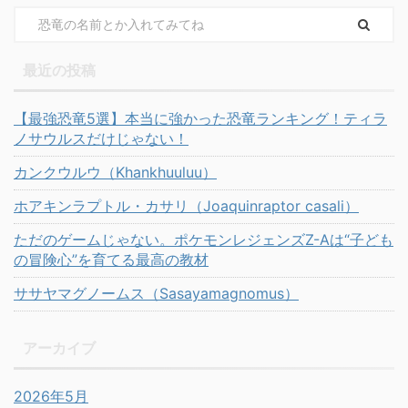
最近の投稿
【最強恐竜5選】本当に強かった恐竜ランキング！ティラ
ノサウルスだけじゃない！
カンクウルウ（Khankhuuluu）
ホアキンラプトル・カサリ（Joaquinraptor casali）
ただのゲームじゃない。ポケモンレジェンズZ-Aは“子ども
の冒険心”を育てる最高の教材
ササヤマグノームス（Sasayamagnomus）
アーカイブ
2026年5月