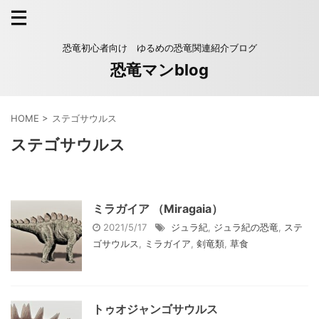
恐竜初心者向け ゆるめの恐竜関連紹介ブログ
恐竜マンblog
HOME
>
ステゴサウルス
ステゴサウルス
ミラガイア （Miragaia）
2021/5/17
ジュラ紀
,
ジュラ紀の恐竜
,
ステ
ゴサウルス
,
ミラガイア
,
剣竜類
,
草食
トゥオジャンゴサウルス