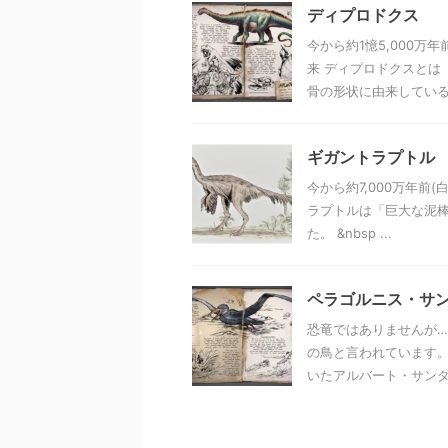
ディプロドクス
今から約1憶5,000
来 ディプロドクスとは
骨の形状に由来しているそ
ギガントラプトル
今から約7,000万年前
ラプトルは「巨大な泥棒
た。 &nbsp ...
ペラゴルニス・サ
恐竜ではありませんが…
の鳥と言われています
いたアルバート・サンダー