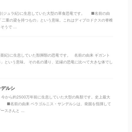
万年前(ジュラ紀)に生息していた大型の草食恐竜です。 ■名前の由
「二重の梁を持つもの」という意味。これはディプロドクスの脊椎
うで ...
(白亜紀)に生息していた獣脚類の恐竜です。 名前の由来 ギガント
」という意味。 その名の通り、近縁の恐竜に比べて大きな体でし
ンデルシ
 今から約2500万年前に生息していた大型の鳥類です。史上最大
。 ■名前の由来 ペラゴルニス・サンデルシは、発掘を指揮して
スさんと ...