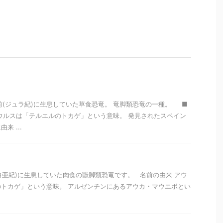
万年前(ジュラ紀)に生息していた草食恐竜。 竜脚類恐竜の一種。 ■
ウルスは「テルエルのトカゲ」という意味。 発見されたスペイン
来 ...
(白亜紀)に生息していた肉食の獣脚類恐竜です。 名前の由来 アウ
トカゲ」という意味。 アルゼンチンにあるアウカ・マウエボとい