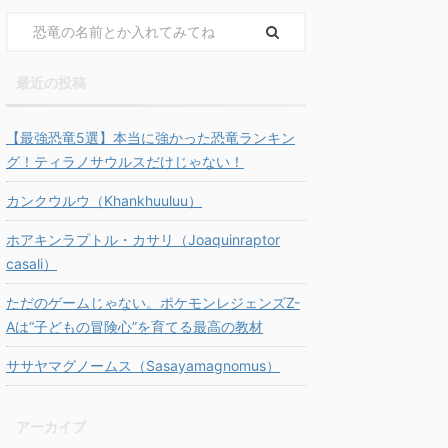
最近の投稿
【最強恐竜5選】本当に強かった恐竜ランキン
グ！ティラノサウルスだけじゃない！
カンクウルウ（Khankhuuluu）
ホアキンラプトル・カサリ（Joaquinraptor
casali）
ただのゲームじゃない。ポケモンレジェンズZ-
Aは“子どもの冒険心”を育てる最高の教材
ササヤマグノームス（Sasayamagnomus）
アーカイブ