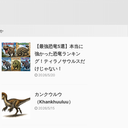
か
【最強恐竜5選】本当に
強かった恐竜ランキン
グ！ティラノサウルスだ
けじゃない！
2026/5/20
カンクウルウ
（Khankhuuluu）
2026/5/15