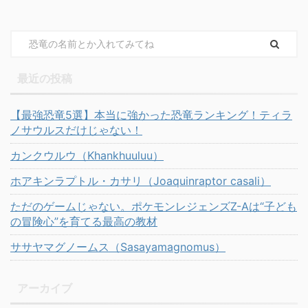
最近の投稿
【最強恐竜5選】本当に強かった恐竜ランキング！ティラ
ノサウルスだけじゃない！
カンクウルウ（Khankhuuluu）
ホアキンラプトル・カサリ（Joaquinraptor casali）
ただのゲームじゃない。ポケモンレジェンズZ-Aは“子ども
の冒険心”を育てる最高の教材
ササヤマグノームス（Sasayamagnomus）
アーカイブ