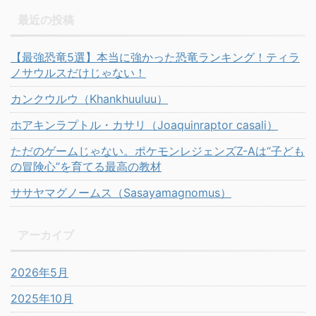
最近の投稿
【最強恐竜5選】本当に強かった恐竜ランキング！ティラ
ノサウルスだけじゃない！
カンクウルウ（Khankhuuluu）
ホアキンラプトル・カサリ（Joaquinraptor casali）
ただのゲームじゃない。ポケモンレジェンズZ-Aは“子ども
の冒険心”を育てる最高の教材
ササヤマグノームス（Sasayamagnomus）
アーカイブ
2026年5月
2025年10月