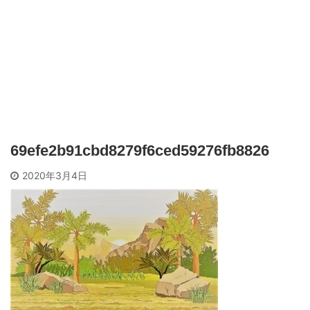
69efe2b91cbd8279f6ced59276fb8826
2020年3月4日