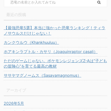
最近の投稿
【最強恐竜5選】本当に強かった恐竜ランキング！ティラ
ノサウルスだけじゃない！
カンクウルウ（Khankhuuluu）
ホアキンラプトル・カサリ（Joaquinraptor casali）
ただのゲームじゃない。ポケモンレジェンズZ-Aは“子ども
の冒険心”を育てる最高の教材
ササヤマグノームス（Sasayamagnomus）
アーカイブ
2026年5月