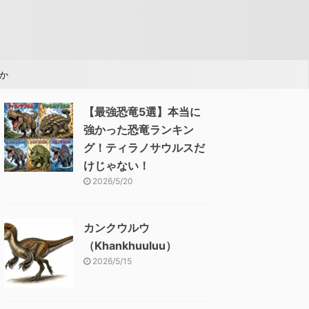
か
【最強恐竜5選】本当に
強かった恐竜ランキン
グ！ティラノサウルスだ
けじゃない！
2026/5/20
カンクウルウ
（Khankhuuluu）
2026/5/15