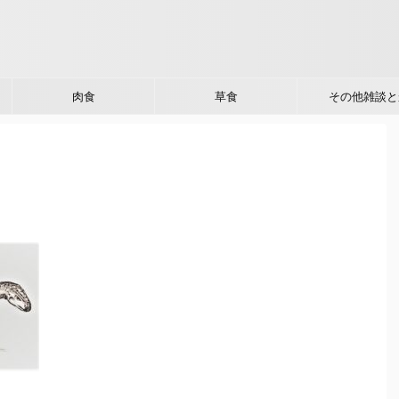
肉食
草食
その他雑談と