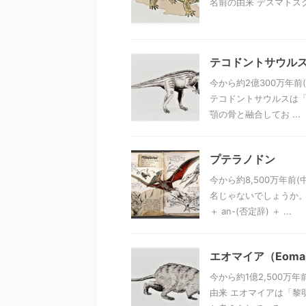
名前の由来 デスマトスク
テコドントサウル
今から約2億300万年
テコドントサウルスは「
顎の骨と融合してお ...
プテラノドン
今から約8,500万年
名じゃないでしょうか。 
＋ an-(否定辞) ＋ ...
エオマイア（Eoma
今から約1億2,500
由来 エオマイアは「黎