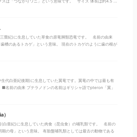
スは「つながりワニ」という意味です。 サイズ 体長は約4.5 ...
ス
前(三畳紀)に生息していた草食の原竜脚類恐竜です。 名前の由来
歯槽のあるトカゲ」という意味。 現在のトカゲのように歯の根が
前(中生代白亜紀後期)に生息していた翼竜です。翼竜の中では最も有
■名前の由来 プテラノドンの名前はギリシャ語でpteron「翼」
ia）
万年前(白亜紀)に生息していた肉食（昆虫食）の哺乳類です。 名前の
明期の母」という意味。 有胎盤哺乳類としては最古の動物である