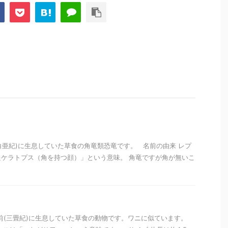
(白亜紀)に生息していた草食の角竜類恐竜です。 名前の由来 レプ
ケラトプス（角を持つ顔）」という意味。 角竜ですが角が無いこ
万年前(三畳紀)に生息していた草食の動物です。ワニに似ています。