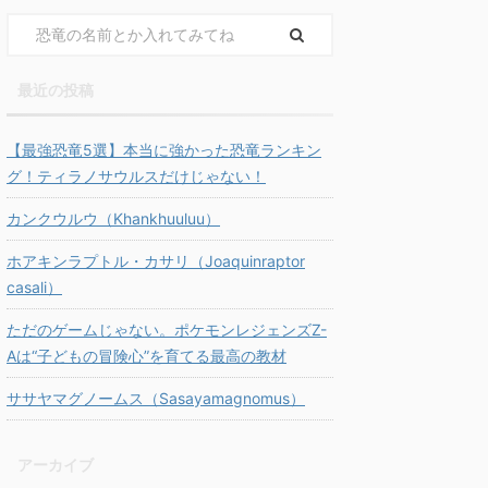
最近の投稿
【最強恐竜5選】本当に強かった恐竜ランキン
グ！ティラノサウルスだけじゃない！
カンクウルウ（Khankhuuluu）
ホアキンラプトル・カサリ（Joaquinraptor
casali）
ただのゲームじゃない。ポケモンレジェンズZ-
Aは“子どもの冒険心”を育てる最高の教材
ササヤマグノームス（Sasayamagnomus）
アーカイブ