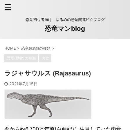
恐竜初心者向け ゆるめの恐竜関連紹介ブログ
恐竜マンblog
HOME
>
恐竜(動物)の種類
>
恐竜(動物)の種類
肉食
ラジャサウルス (Rajasaurus)
2021年7月15日
今から約6,700万年前(白亜紀)に生息していた肉食