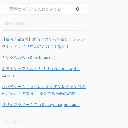
最近の投稿
【最強恐竜5選】本当に強かった恐竜ランキン
グ！ティラノサウルスだけじゃない！
カンクウルウ（Khankhuuluu）
ホアキンラプトル・カサリ（Joaquinraptor
casali）
ただのゲームじゃない。ポケモンレジェンズZ-
Aは“子どもの冒険心”を育てる最高の教材
ササヤマグノームス（Sasayamagnomus）
アーカイブ