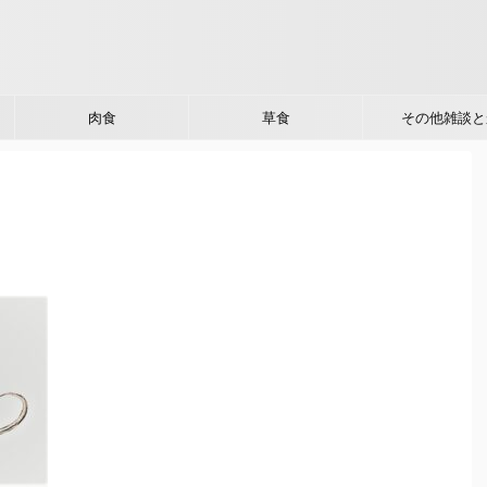
肉食
草食
その他雑談と