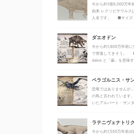
今から約1億9,000
由来 レクソビサウルス
人名です。 ■サイズ 体 
ダエオドン
今から約1,800万年
で突進してきそう。 
daios と「歯」を意味する
ペラゴルニス・サ
恐竜ではありませんが…
の鳥と言われています
いたアルバート・サンダー
ラテニヴェナトリ
今から約7,550万年前