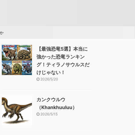
か
【最強恐竜5選】本当に
強かった恐竜ランキン
グ！ティラノサウルスだ
けじゃない！
2026/5/20
カンクウルウ
（Khankhuuluu）
2026/5/15