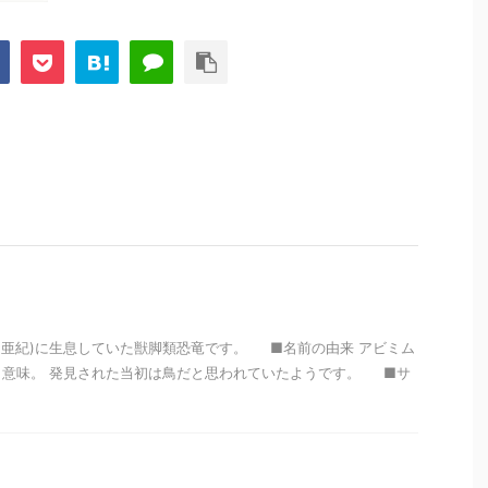
前(白亜紀)に生息していた獣脚類恐竜です。 ■名前の由来 アビミム
う意味。 発見された当初は鳥だと思われていたようです。 ■サ