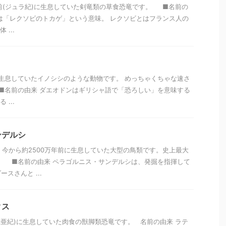
万年前(ジュラ紀)に生息していた剣竜類の草食恐竜です。 ■名前の
は「レクソビのトカゲ」という意味。 レクソビとはフランス人の
...
前に生息していたイノシシのような動物です。 めっちゃくちゃな速さ
■名前の由来 ダエオドンはギリシャ語で「恐ろしい」を意味する
 ...
ンデルシ
 今から約2500万年前に生息していた大型の鳥類です。史上最大
。 ■名前の由来 ペラゴルニス・サンデルシは、発掘を指揮して
スさんと ...
クス
(白亜紀)に生息していた肉食の獣脚類恐竜です。 名前の由来 ラテ