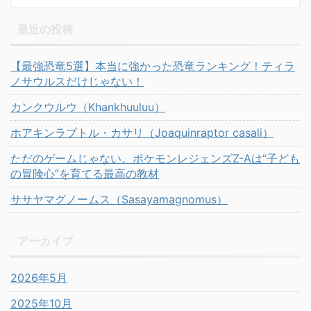
最近の投稿
【最強恐竜5選】本当に強かった恐竜ランキング！ティラ
ノサウルスだけじゃない！
カンクウルウ（Khankhuuluu）
ホアキンラプトル・カサリ（Joaquinraptor casali）
ただのゲームじゃない。ポケモンレジェンズZ-Aは“子ども
の冒険心”を育てる最高の教材
ササヤマグノームス（Sasayamagnomus）
アーカイブ
2026年5月
2025年10月