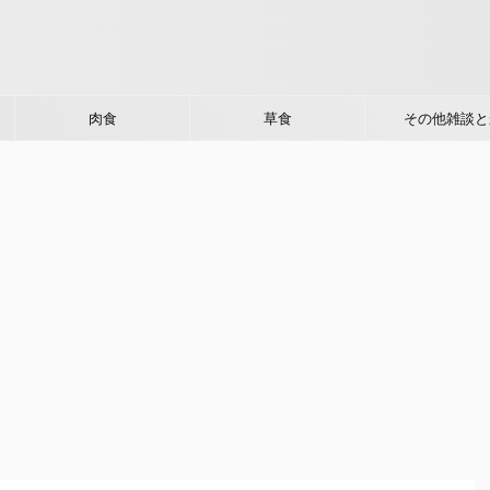
肉食
草食
その他雑談と