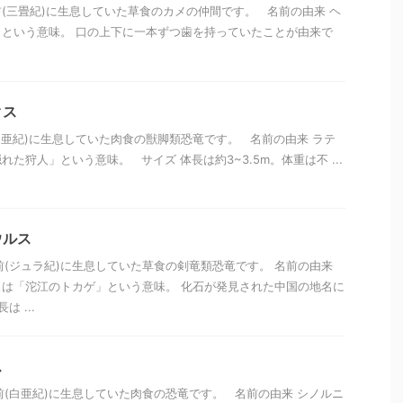
年前(三畳紀)に生息していた草食のカメの仲間です。 名前の由来 ヘ
という意味。 口の上下に一本ずつ歯を持っていたことが由来で
クス
(白亜紀)に生息していた肉食の獣脚類恐竜です。 名前の由来 ラテ
た狩人」という意味。 サイズ 体長は約3~3.5m。体重は不 ...
ウルス
年前(ジュラ紀)に生息していた草食の剣竜類恐竜です。 名前の由来
は「沱江のトカゲ」という意味。 化石が発見された中国の地名に
 ...
ス
年前(白亜紀)に生息していた肉食の恐竜です。 名前の由来 シノルニ