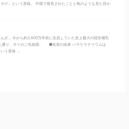
カゲ」という意味。 中国で発見されたことと鳥のような見た目か
んが… 今から約3,600万年前に生息していた史上最大の陸生哺乳
た通り、サイのご先祖様。 ■名前の由来 パラケラテリウムは
う意味 ...