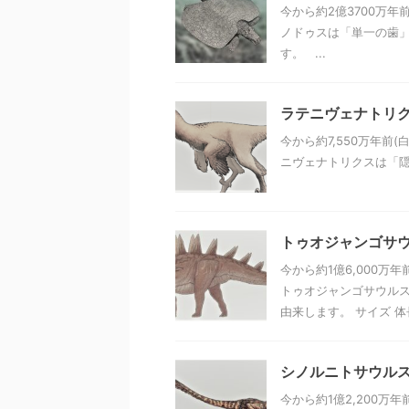
今から約2億3700万
ノドゥスは「単一の歯」
す。 ...
ラテニヴェナトリ
今から約7,550万年前
ニヴェナトリクスは「隠れ
トゥオジャンゴサ
今から約1億6,000万
トゥオジャンゴサウルス
由来します。 サイズ 体長は
シノルニトサウル
今から約1億2,200万