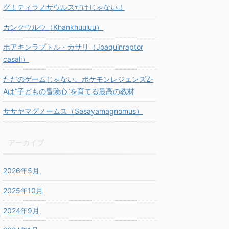
グ！ティラノサウルスだけじゃない！
カンクウルウ（Khankhuuluu）
ホアキンラプトル・カサリ（Joaquinraptor
casali）
ただのゲームじゃない。ポケモンレジェンズZ-
Aは“子どもの冒険心”を育てる最高の教材
ササヤマグノームス（Sasayamagnomus）
アーカイブ
2026年5月
2025年10月
2024年9月