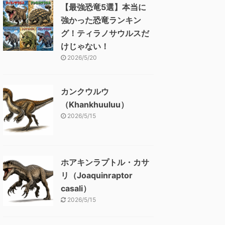
【最強恐竜5選】本当に
強かった恐竜ランキン
グ！ティラノサウルスだ
けじゃない！
2026/5/20
カンクウルウ
（Khankhuuluu）
2026/5/15
ホアキンラプトル・カサ
リ（Joaquinraptor
casali）
2026/5/15