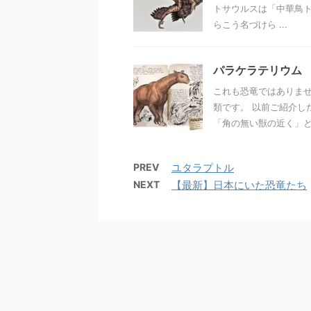
トサウルスは「中華鳥ト
らこう名づけら ...
パラケラテリウム
これも恐竜ではありませ
類です。 以前ご紹介し
「角の無い獣の近く」とい
PREV
ユタラプトル
NEXT
【最新】日本にいた恐竜たち