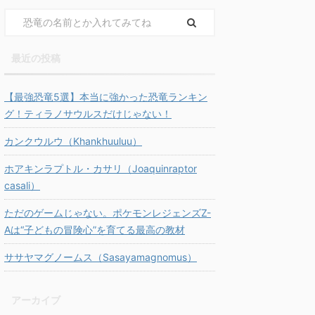
最近の投稿
【最強恐竜5選】本当に強かった恐竜ランキン
グ！ティラノサウルスだけじゃない！
カンクウルウ（Khankhuuluu）
ホアキンラプトル・カサリ（Joaquinraptor
casali）
ただのゲームじゃない。ポケモンレジェンズZ-
Aは“子どもの冒険心”を育てる最高の教材
ササヤマグノームス（Sasayamagnomus）
アーカイブ