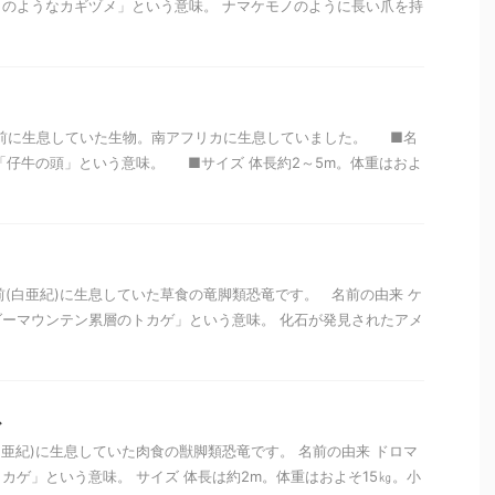
のようなカギヅメ」という意味。 ナマケモノのように長い爪を持
万年前に生息していた生物。南アフリカに生息していました。 ■名
「仔牛の頭」という意味。 ■サイズ 体長約2～5m。体重はおよ
年前(白亜紀)に生息していた草食の竜脚類恐竜です。 名前の由来 ケ
ーマウンテン累層のトカゲ」という意味。 化石が発見されたアメ
ス
(白亜紀)に生息していた肉食の獣脚類恐竜です。 名前の由来 ドロマ
カゲ」という意味。 サイズ 体長は約2m。体重はおよそ15㎏。小