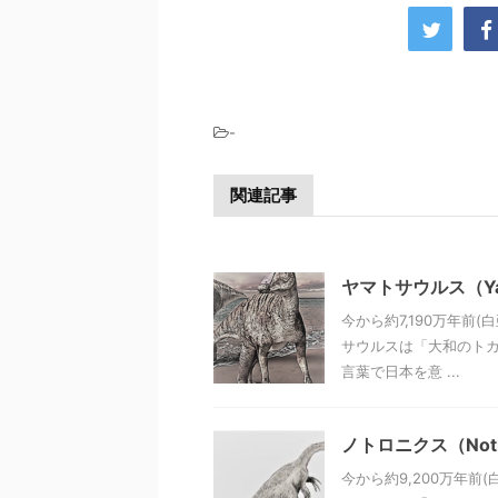
-
関連記事
ヤマトサウルス（Yam
今から約7,190万年前
サウルスは「大和のトカ
言葉で日本を意 ...
ノトロニクス（Noth
今から約9,200万年前