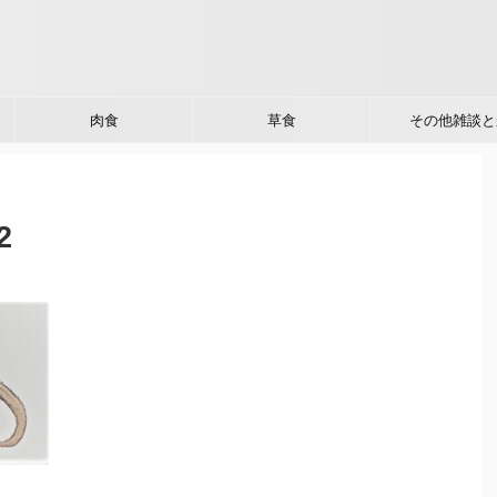
肉食
草食
その他雑談と
2