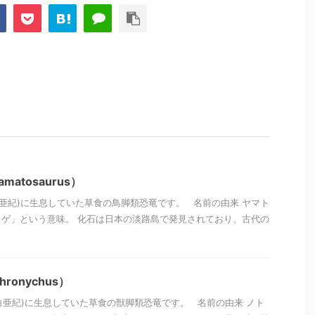
atosaurus）
(白亜紀)に生息していた草食の鳥脚類恐竜です。 名前の由来 ヤマト
ゲ」という意味。 化石は日本の淡路島で発見されており、古代の
ronychus）
(白亜紀)に生息していた草食の獣脚類恐竜です。 名前の由来 ノト