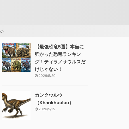
か
【最強恐竜5選】本当に
強かった恐竜ランキン
グ！ティラノサウルスだ
けじゃない！
2026/5/20
カンクウルウ
（Khankhuuluu）
2026/5/15