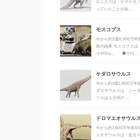
ロニクスは「ナマケモノ
っていたことが由 ...
モスコプス
今から約2億6,500
前の由来 モスコプスは
そ450㎏。 ■その ...
ケダロサウルス
今から約1億2,600万
ダロサウルスは「シーダ
リカはユタ州の ...
ドロマエオサウル
今から約7,600万年前
エオサウルスは「走るト