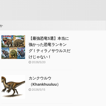
か
【最強恐竜5選】本当に
強かった恐竜ランキン
グ！ティラノサウルスだ
けじゃない！
2026/5/20
カンクウルウ
（Khankhuuluu）
2026/5/15