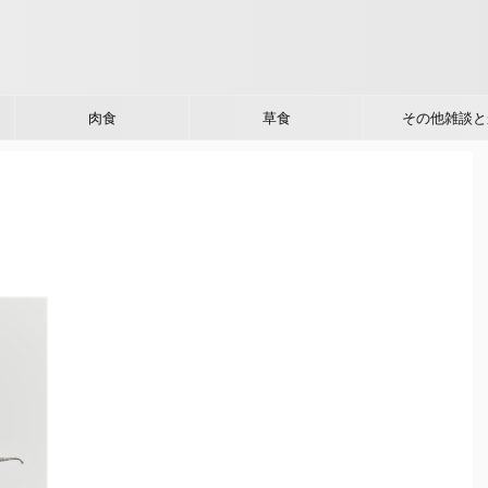
肉食
草食
その他雑談と