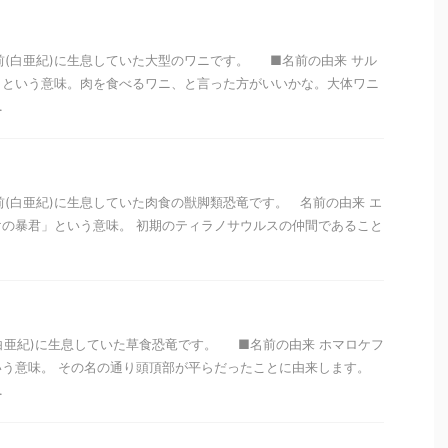
万年前(白亜紀)に生息していた大型のワニです。 ■名前の由来 サル
」という意味。肉を食べるワニ、と言った方がいいかな。大体ワニ
.
年前(白亜紀)に生息していた肉食の獣脚類恐竜です。 名前の由来 エ
の暴君」という意味。 初期のティラノサウルスの仲間であること
前(白亜紀)に生息していた草食恐竜です。 ■名前の由来 ホマロケフ
う意味。 その名の通り頭頂部が平らだったことに由来します。
.