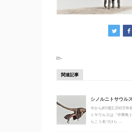
-
関連記事
シノルニトサウル
今から約1億2,200万
トサウルスは「中華鳥ト
らこう名づけら ...