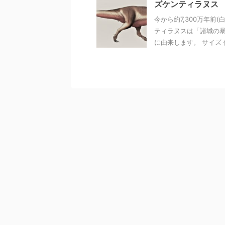
ズケンティラヌス
今から約7,300万年前
ティラヌスは「諸城の暴
に由来します。 サイズ 体長