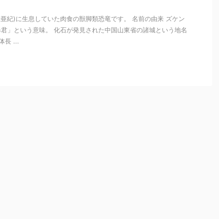
(白亜紀)に生息していた肉食の獣脚類恐竜です。 名前の由来 ズケン
君」という意味。 化石が発見された中国山東省の諸城という地名
 ...