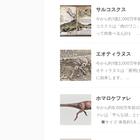
サルコスクス
今から約1億2,000
コスクスは「肉のワニ
って肉食べるんj(ry ..
エオティラヌス
今から約1憶3,000万
オティラヌスは「夜明け
に由来します。 ...
ホマロケファレ
今から約8,000万年
ァレは「平らな頭」とい
■サイズ 体長約1.8 ..