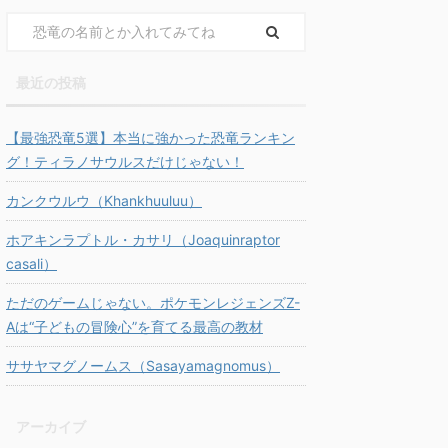
最近の投稿
【最強恐竜5選】本当に強かった恐竜ランキン
グ！ティラノサウルスだけじゃない！
カンクウルウ（Khankhuuluu）
ホアキンラプトル・カサリ（Joaquinraptor
casali）
ただのゲームじゃない。ポケモンレジェンズZ-
Aは“子どもの冒険心”を育てる最高の教材
ササヤマグノームス（Sasayamagnomus）
アーカイブ