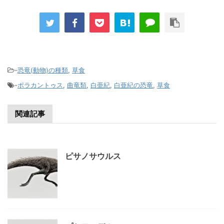
-
恐竜(動物)の種類
,
草食
-
ポラカントゥス
,
曲竜類
,
白亜紀
,
白亜紀の恐竜
,
草食
関連記事
ピサノサウルス