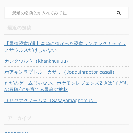
最近の投稿
【最強恐竜5選】本当に強かった恐竜ランキング！ティラ
ノサウルスだけじゃない！
カンクウルウ（Khankhuuluu）
ホアキンラプトル・カサリ（Joaquinraptor casali）
ただのゲームじゃない。ポケモンレジェンズZ-Aは“子ども
の冒険心”を育てる最高の教材
ササヤマグノームス（Sasayamagnomus）
アーカイブ