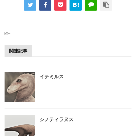
-
関連記事
イテミルス
シノティラヌス