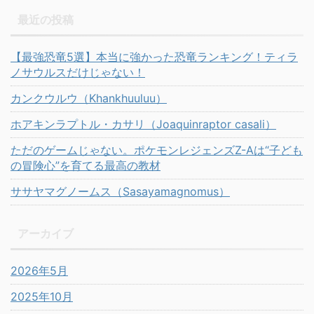
最近の投稿
【最強恐竜5選】本当に強かった恐竜ランキング！ティラ
ノサウルスだけじゃない！
カンクウルウ（Khankhuuluu）
ホアキンラプトル・カサリ（Joaquinraptor casali）
ただのゲームじゃない。ポケモンレジェンズZ-Aは“子ども
の冒険心”を育てる最高の教材
ササヤマグノームス（Sasayamagnomus）
アーカイブ
2026年5月
2025年10月