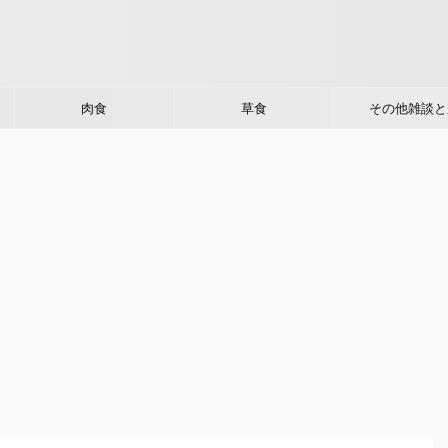
肉食
草食
その他雑談と