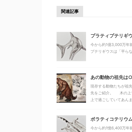
関連記事
プラティプテリギ
今から約1億3,000万
プテリギウスは「平らな
あの動物の祖先は
現存する動物たちが祖先
先をご紹介。 木の上
上で過ごしていてあんまり
ボラティコテリウム（Vo
今から約1憶6,400