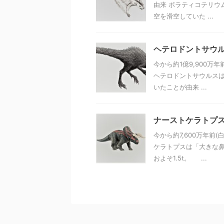
由来 ボラティコテリウ
空を滑空していた ...
ヘテロドントサウ
今から約1億9,900
ヘテロドントサウルスは
いたことが由来 ...
ナーストケラトプ
今から約7,600万年
ケラトプスは「大きな鼻
およそ1.5t。 ...