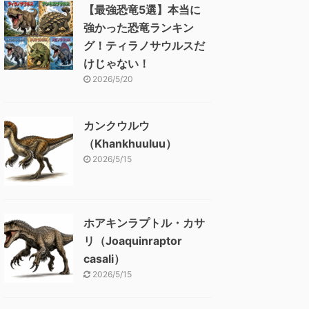
【最強恐竜5選】本当に
強かった恐竜ランキン
グ！ティラノサウルスだ
けじゃない！
2026/5/20
カンクウルウ
（Khankhuuluu）
2026/5/15
ホアキンラプトル・カサ
リ（Joaquinraptor
casali）
2026/5/15