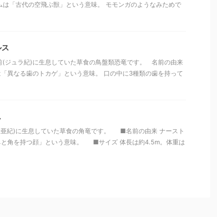
ムは「古代の空飛ぶ獣」という意味。 モモンガのようなみためで
ルス
万年前(ジュラ紀)に生息していた草食の鳥盤類恐竜です。 名前の由来
「異なる歯のトカゲ」という意味。 口の中に3種類の歯を持って
ス
前(白亜紀)に生息していた草食の角竜です。 ■名前の由来 ナースト
と角を持つ顔」という意味。 ■サイズ 体長は約4.5m。体重は