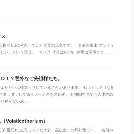
ウス
年前(白亜紀)に生息していた肉食の魚竜です。 名前の由来 プラティ
ヒレ」という意味。 サイズ 体長は約7m。体重は不明です。 ...
○○！？意外なご先祖様たち。
よりだいぶ様変わりしていることがあります。 特にビックリな祖
でダラダラしてるイメージのあの動物。 動物園で見ても大体木の
動かないあ ...
laticotherium）
万年前(白亜紀)に生息していた肉食（昆虫食）の哺乳類です。 名前の