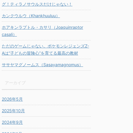
グ！ティラノサウルスだけじゃない！
カンクウルウ（Khankhuuluu）
ホアキンラプトル・カサリ（Joaquinraptor
casali）
ただのゲームじゃない。ポケモンレジェンズZ-
Aは“子どもの冒険心”を育てる最高の教材
ササヤマグノームス（Sasayamagnomus）
アーカイブ
2026年5月
2025年10月
2024年9月