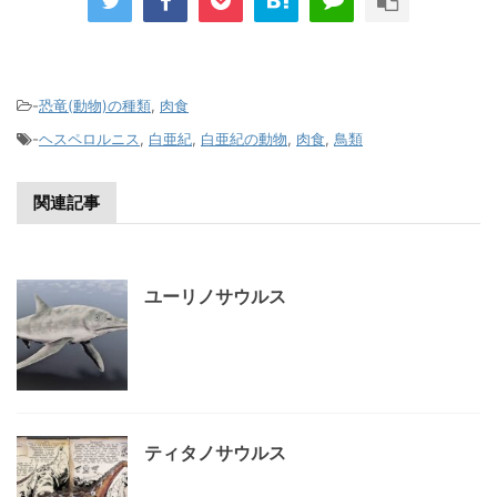
-
恐竜(動物)の種類
,
肉食
-
ヘスペロルニス
,
白亜紀
,
白亜紀の動物
,
肉食
,
鳥類
関連記事
ユーリノサウルス
ティタノサウルス