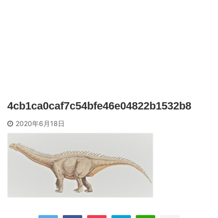
4cb1ca0caf7c54bfe46e04822b1532b8
2020年6月18日