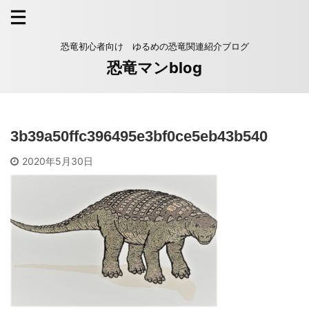
恐竜初心者向け ゆるめの恐竜関連紹介ブログ
恐竜マンblog
3b39a50ffc396495e3bf0ce5eb43b540
2020年5月30日