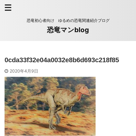
恐竜初心者向け ゆるめの恐竜関連紹介ブログ
恐竜マンblog
0cda33f32e04a0032e8b6d693c218f85
2020年4月9日