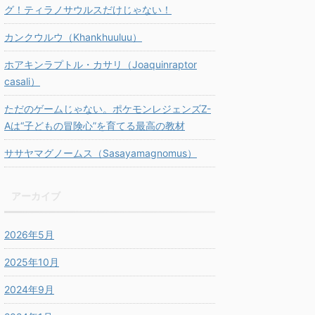
グ！ティラノサウルスだけじゃない！
カンクウルウ（Khankhuuluu）
ホアキンラプトル・カサリ（Joaquinraptor
casali）
ただのゲームじゃない。ポケモンレジェンズZ-
Aは“子どもの冒険心”を育てる最高の教材
ササヤマグノームス（Sasayamagnomus）
アーカイブ
2026年5月
2025年10月
2024年9月