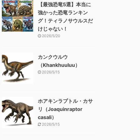
【最強恐竜5選】本当に
強かった恐竜ランキン
グ！ティラノサウルスだ
けじゃない！
2026/5/20
カンクウルウ
（Khankhuuluu）
2026/5/15
ホアキンラプトル・カサ
リ（Joaquinraptor
casali）
2026/5/15