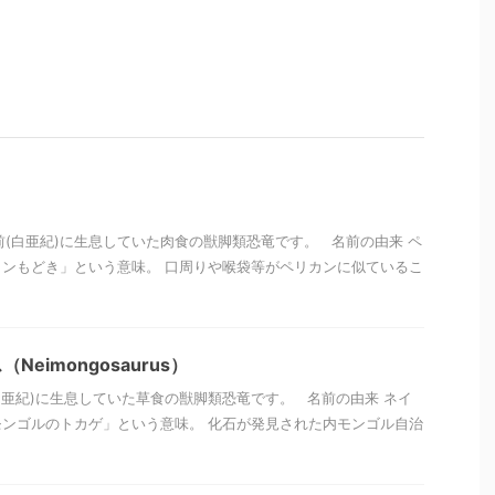
年前(白亜紀)に生息していた肉食の獣脚類恐竜です。 名前の由来 ペ
ンもどき」という意味。 口周りや喉袋等がペリカンに似ているこ
eimongosaurus）
(白亜紀)に生息していた草食の獣脚類恐竜です。 名前の由来 ネイ
ンゴルのトカゲ」という意味。 化石が発見された内モンゴル自治