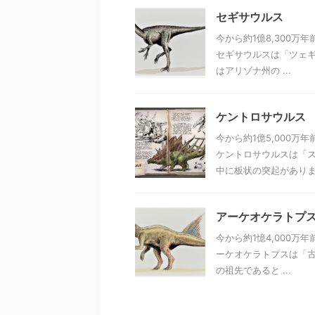
セギサウルス
今から約1億8,300
セギサウルスは「ツェギ
はアリゾナ州の ...
ケントロサウルス
今から約1億5,000
ケントロサウルスは「ス
中に板状の突起がありまし
アーケオケラトプ
今から約1憶4,000万
ーケオケラトプスは「古
の祖先であると ...