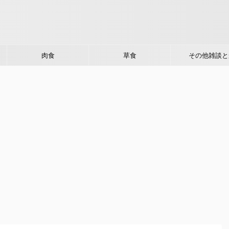
肉食
草食
その他雑談と