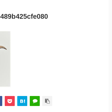
c489b425cfe080