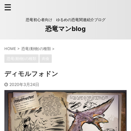
恐竜初心者向け ゆるめの恐竜関連紹介ブログ
恐竜マンblog
HOME
>
恐竜(動物)の種類
>
恐竜(動物)の種類
肉食
ディモルフォドン
2020年3月24日