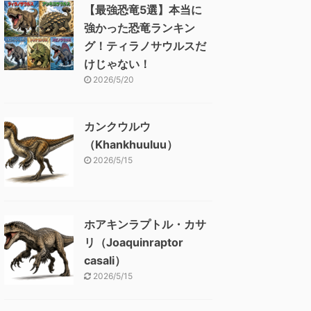
【最強恐竜5選】本当に
強かった恐竜ランキン
グ！ティラノサウルスだ
けじゃない！
2026/5/20
カンクウルウ
（Khankhuuluu）
2026/5/15
ホアキンラプトル・カサ
リ（Joaquinraptor
casali）
2026/5/15