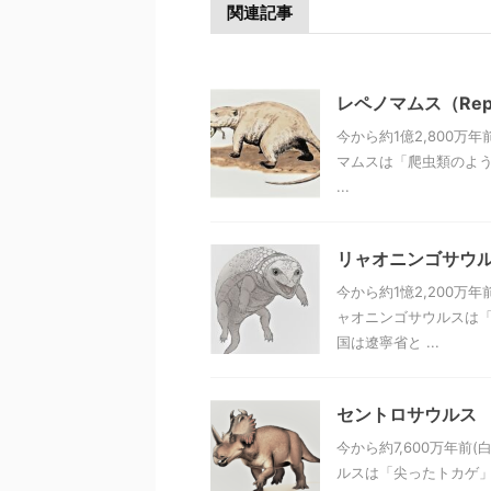
関連記事
レペノマムス（Rep
今から約1億2,800万
マムスは「爬虫類のよう
...
リャオニンゴサウルス（
今から約1憶2,200万
ャオニンゴサウルスは「
国は遼寧省と ...
セントロサウルス
今から約7,600万年前
ルスは「尖ったトカゲ」