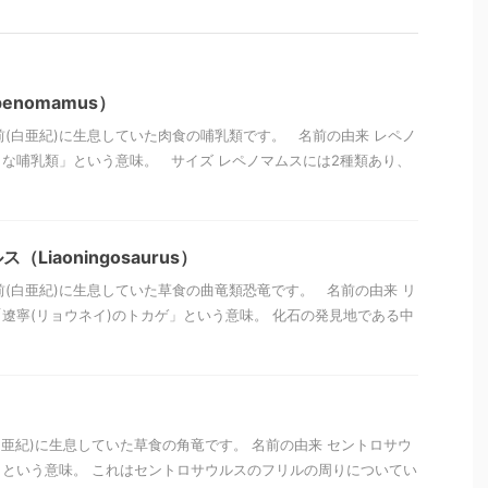
enomamus）
年前(白亜紀)に生息していた肉食の哺乳類です。 名前の由来 レペノ
な哺乳類」という意味。 サイズ レペノマムスには2種類あり、
Liaoningosaurus）
年前(白亜紀)に生息していた草食の曲竜類恐竜です。 名前の由来 リ
遼寧(リョウネイ)のトカゲ」という意味。 化石の発見地である中
(白亜紀)に生息していた草食の角竜です。 名前の由来 セントロサウ
という意味。 これはセントロサウルスのフリルの周りについてい