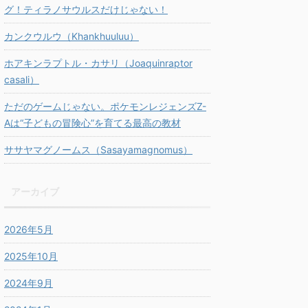
グ！ティラノサウルスだけじゃない！
カンクウルウ（Khankhuuluu）
ホアキンラプトル・カサリ（Joaquinraptor
casali）
ただのゲームじゃない。ポケモンレジェンズZ-
Aは“子どもの冒険心”を育てる最高の教材
ササヤマグノームス（Sasayamagnomus）
アーカイブ
2026年5月
2025年10月
2024年9月