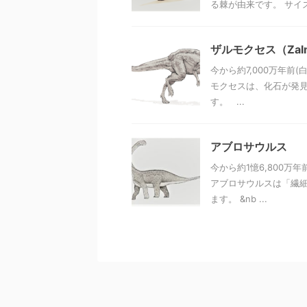
る棘が由来です。 サイズ 体
ザルモクセス（Zalm
今から約7,000万年前
モクセスは、化石が発
す。 ...
アブロサウルス
今から約1憶6,800
アブロサウルスは「繊細
ます。 &nb ...