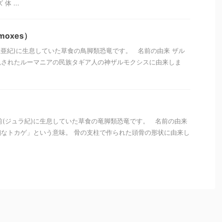
 ...
oxes）
(白亜紀)に生息していた草食の鳥脚類恐竜です。 名前の由来 ザル
見されたルーマニアの民族タギア人の神ザルモクシスに由来しま
万年前(ジュラ紀)に生息していた草食の竜脚類恐竜です。 名前の由来
なトカゲ」という意味。 骨の支柱で作られた頭骨の形状に由来し