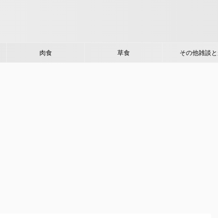
肉食
草食
その他雑談と