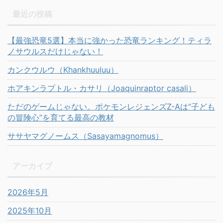
最近の投稿
【最強恐竜5選】本当に強かった恐竜ランキング！ティラ
ノサウルスだけじゃない！
カンクウルウ（Khankhuuluu）
ホアキンラプトル・カサリ（Joaquinraptor casali）
ただのゲームじゃない。ポケモンレジェンズZ-Aは“子ども
の冒険心”を育てる最高の教材
ササヤマグノームス（Sasayamagnomus）
アーカイブ
2026年5月
2025年10月