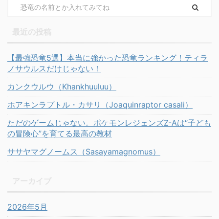
最近の投稿
【最強恐竜5選】本当に強かった恐竜ランキング！ティラ
ノサウルスだけじゃない！
カンクウルウ（Khankhuuluu）
ホアキンラプトル・カサリ（Joaquinraptor casali）
ただのゲームじゃない。ポケモンレジェンズZ-Aは“子ども
の冒険心”を育てる最高の教材
ササヤマグノームス（Sasayamagnomus）
アーカイブ
2026年5月