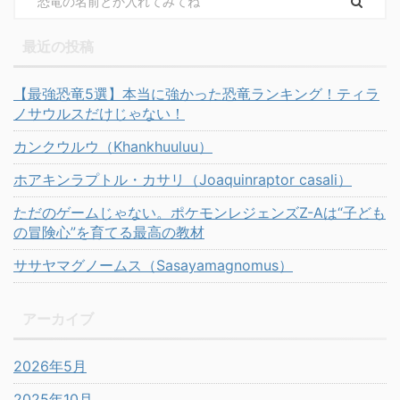
最近の投稿
【最強恐竜5選】本当に強かった恐竜ランキング！ティラ
ノサウルスだけじゃない！
カンクウルウ（Khankhuuluu）
ホアキンラプトル・カサリ（Joaquinraptor casali）
ただのゲームじゃない。ポケモンレジェンズZ-Aは“子ども
の冒険心”を育てる最高の教材
ササヤマグノームス（Sasayamagnomus）
アーカイブ
2026年5月
2025年10月