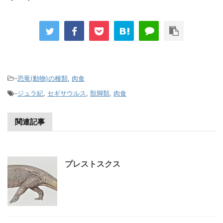
-
恐竜(動物)の種類
,
肉食
-
ジュラ紀
,
セギサウルス
,
獣脚類
,
肉食
関連記事
プレストスクス