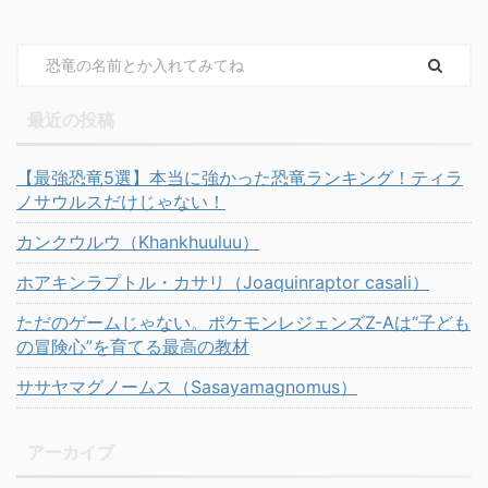
最近の投稿
【最強恐竜5選】本当に強かった恐竜ランキング！ティラ
ノサウルスだけじゃない！
カンクウルウ（Khankhuuluu）
ホアキンラプトル・カサリ（Joaquinraptor casali）
ただのゲームじゃない。ポケモンレジェンズZ-Aは“子ども
の冒険心”を育てる最高の教材
ササヤマグノームス（Sasayamagnomus）
アーカイブ