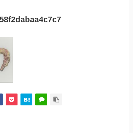
658f2dabaa4c7c7