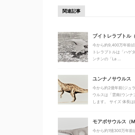
関連記事
ブイトレラプトル（Bui
今から約9,400万年前
トレラプトルは「ハゲタ
ンチンの「La ...
ユンナノサウルス
今から約2億年前(ジュ
ウルスは「雲南(ウンナ
します。 サイズ 体長は約3
モアボサウルス（Moa
今から約1憶300万年