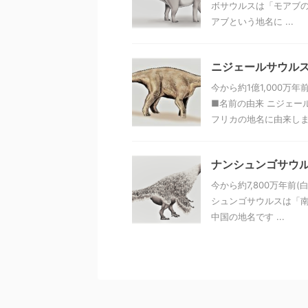
ボサウルスは「モアブの
アブという地名に ...
ニジェールサウル
今から約1億1,000
■名前の由来 ニジェー
フリカの地名に由来します
ナンシュンゴサウルス（
今から約7,800万年前
シュンゴサウルスは「南
中国の地名です ...