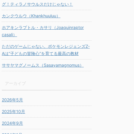
グ！ティラノサウルスだけじゃない！
カンクウルウ（Khankhuuluu）
ホアキンラプトル・カサリ（Joaquinraptor
casali）
ただのゲームじゃない。ポケモンレジェンズZ-
Aは“子どもの冒険心”を育てる最高の教材
ササヤマグノームス（Sasayamagnomus）
アーカイブ
2026年5月
2025年10月
2024年9月