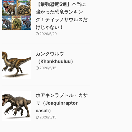
【最強恐竜5選】本当に
強かった恐竜ランキン
グ！ティラノサウルスだ
けじゃない！
2026/5/20
カンクウルウ
（Khankhuuluu）
2026/5/15
ホアキンラプトル・カサ
リ（Joaquinraptor
casali）
2026/5/15