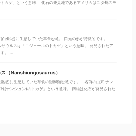
トカゲ」という意味。 化石の発見地であるアメリカはユタ州のモ
ス
万年前(白亜紀)に生息していた草食恐竜。 口元の形が特徴的です。
ルサウルスは「ニジェールのトカゲ」という意味。 発見されたア
。 ...
Nanshiungosaurus）
(白亜紀)に生息していた草食の獣脚類恐竜です。 名前の由来 ナン
雄(ナンシュン)のトカゲ」という意味。 南雄は化石が発見された