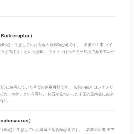
treraptor）
(白亜紀)に生息していた肉食の獣脚類恐竜です。 名前の由来 ブイ
カどろぼう」という意味。 ブイトレは化石の発見地であるアルゼ
ラ紀)に生息していた草食の原竜脚類です。 名前の由来 ユンナノサ
ン)のトカゲ」という意味。 化石が見つかった中国の雲南省に由来
～ ...
bosaurus）
前(白亜紀)に生息していた草食の竜脚類恐竜です。 名前の由来 モア