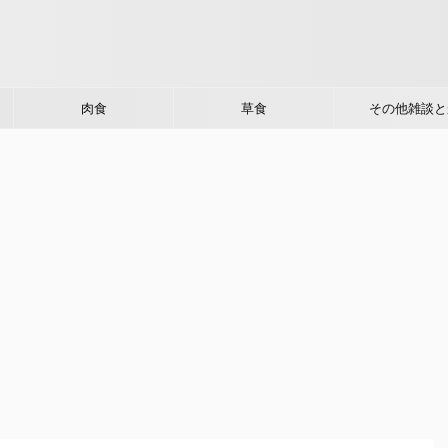
肉食
草食
その他雑談と