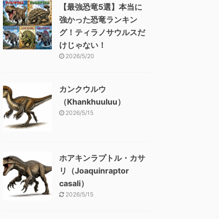
【最強恐竜5選】本当に
強かった恐竜ランキン
グ！ティラノサウルスだ
けじゃない！
2026/5/20
カンクウルウ
（Khankhuuluu）
2026/5/15
ホアキンラプトル・カサ
リ（Joaquinraptor
casali）
2026/5/15