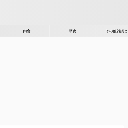
肉食
草食
その他雑談と