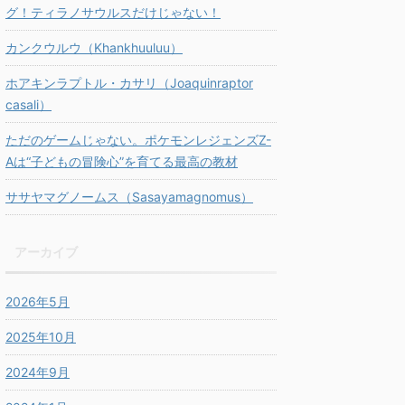
グ！ティラノサウルスだけじゃない！
カンクウルウ（Khankhuuluu）
ホアキンラプトル・カサリ（Joaquinraptor
casali）
ただのゲームじゃない。ポケモンレジェンズZ-
Aは“子どもの冒険心”を育てる最高の教材
ササヤマグノームス（Sasayamagnomus）
アーカイブ
2026年5月
2025年10月
2024年9月