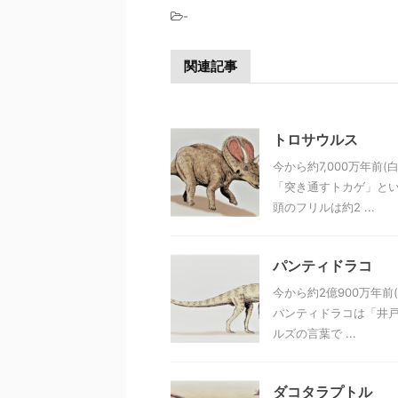
-
関連記事
トロサウルス
今から約7,000万年
「突き通すトカゲ」とい
頭のフリルは約2 ...
パンティドラコ
今から約2億900万年
パンティドラコは「井戸
ルズの言葉で ...
ダコタラプトル