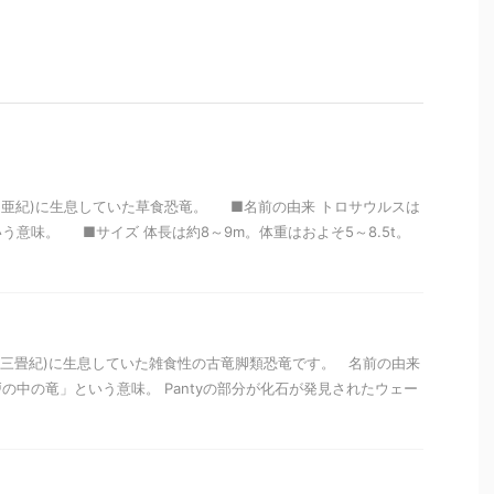
前(白亜紀)に生息していた草食恐竜。 ■名前の由来 トロサウルスは
う意味。 ■サイズ 体長は約8～9m。体重はおよそ5～8.5t。
前(三畳紀)に生息していた雑食性の古竜脚類恐竜です。 名前の由来
の中の竜」という意味。 Pantyの部分が化石が発見されたウェー