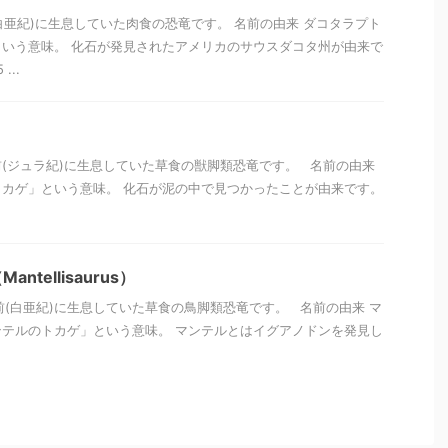
(白亜紀)に生息していた肉食の恐竜です。 名前の由来 ダコタラプト
いう意味。 化石が発見されたアメリカのサウスダコタ州が由来で
...
年前(ジュラ紀)に生息していた草食の獣脚類恐竜です。 名前の由来
カゲ」という意味。 化石が泥の中で見つかったことが由来です。
tellisaurus）
年前(白亜紀)に生息していた草食の鳥脚類恐竜です。 名前の由来 マ
テルのトカゲ」という意味。 マンテルとはイグアノドンを発見し