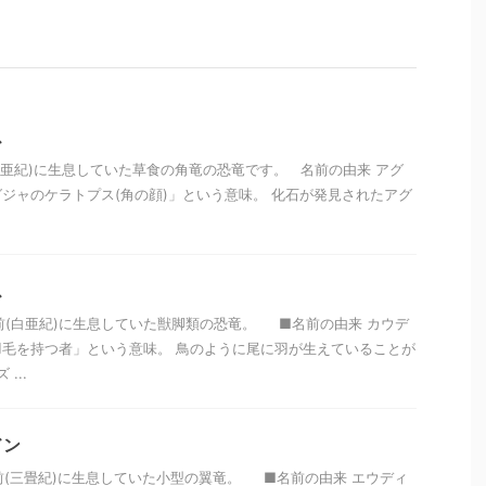
ス
(白亜紀)に生息していた草食の角竜の恐竜です。 名前の由来 アグ
ジャのケラトプス(角の顔)」という意味。 化石が発見されたアグ
ス
万年前(白亜紀)に生息していた獣脚類の恐竜。 ■名前の由来 カウデ
毛を持つ者」という意味。 鳥のように尾に羽が生えていることが
...
ドン
年前(三畳紀)に生息していた小型の翼竜。 ■名前の由来 エウディ