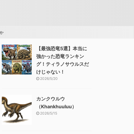
か
【最強恐竜5選】本当に
強かった恐竜ランキン
グ！ティラノサウルスだ
けじゃない！
2026/5/20
カンクウルウ
（Khankhuuluu）
2026/5/15