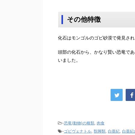
その他特徴
化石はモンゴルのゴビ砂漠で発見され
頭部の化石から、かなり賢い恐竜であ
いました。
-
恐竜(動物)の種類
,
肉食
-
ゴビヴェナトル
,
獣脚類
,
白亜紀
,
白亜紀