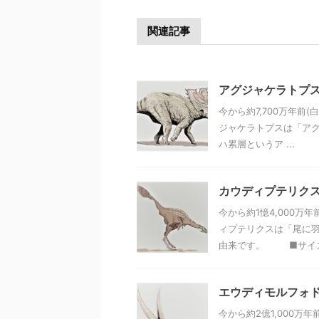
関連記事
アグジャケラトプ
今から約7,700万年前
ジャケラトプスは「アグ
ハ累層というア ...
カウディプテリク
今から約1憶4,000
ィプテリクスは「尾に羽
由来です。 ■サイズ 
エウディモルフォ
今から約2億1,000万