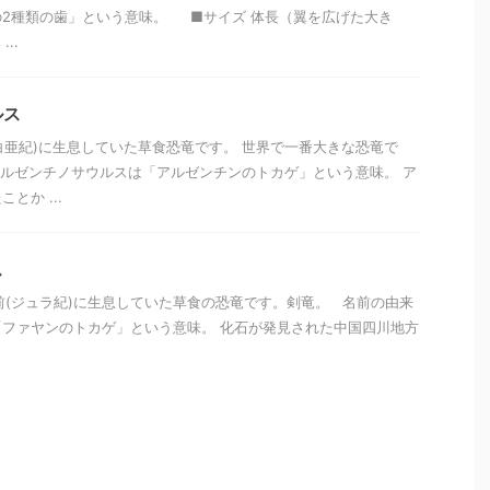
の2種類の歯」という意味。 ■サイズ 体長（翼を広げた大き
..
ルス
(白亜紀)に生息していた草食恐竜です。 世界で一番大きな恐竜で
ルゼンチノサウルスは「アルゼンチンのトカゲ」という意味。 ア
とか ...
ス
万年前(ジュラ紀)に生息していた草食の恐竜です。剣竜。 名前の由来
ファヤンのトカゲ」という意味。 化石が発見された中国四川地方