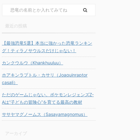
最近の投稿
【最強恐竜5選】本当に強かった恐竜ランキン
グ！ティラノサウルスだけじゃない！
カンクウルウ（Khankhuuluu）
ホアキンラプトル・カサリ（Joaquinraptor
casali）
ただのゲームじゃない。ポケモンレジェンズZ-
Aは“子どもの冒険心”を育てる最高の教材
ササヤマグノームス（Sasayamagnomus）
アーカイブ