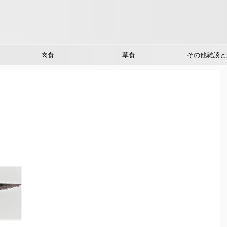
肉食
草食
その他雑談と