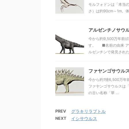
モルフォドンは「本当
さ）は約90cm～1m。体 .
アルゼンチノサウ
今から約9,500万年前
す。 ■名前の由来 ア
ルゼンチンで発見されたこ
ファヤンゴサウル
今から約1憶6,500
ファヤンゴサウルスは「
の古い名称「華 ...
PREV
グラキリラプトル
NEXT
イシサウルス