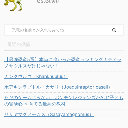
2024/9/17
最近の投稿
【最強恐竜5選】本当に強かった恐竜ランキング！ティラ
ノサウルスだけじゃない！
カンクウルウ（Khankhuuluu）
ホアキンラプトル・カサリ（Joaquinraptor casali）
ただのゲームじゃない。ポケモンレジェンズZ-Aは“子ども
の冒険心”を育てる最高の教材
ササヤマグノームス（Sasayamagnomus）