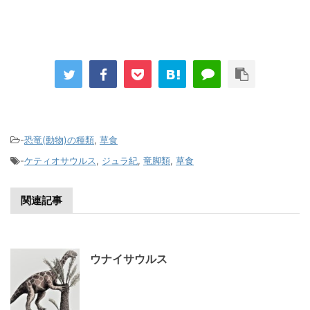
-
恐竜(動物)の種類
,
草食
-
ケティオサウルス
,
ジュラ紀
,
竜脚類
,
草食
関連記事
ウナイサウルス