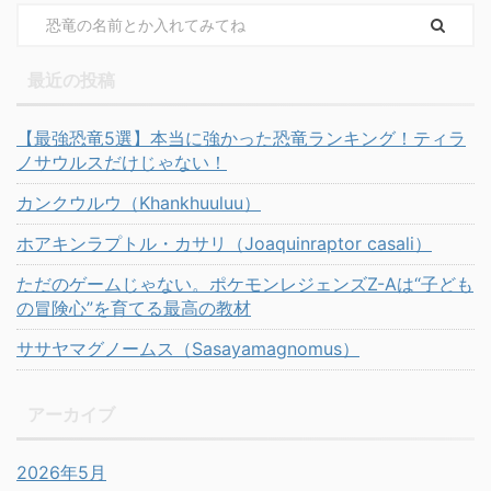
最近の投稿
【最強恐竜5選】本当に強かった恐竜ランキング！ティラ
ノサウルスだけじゃない！
カンクウルウ（Khankhuuluu）
ホアキンラプトル・カサリ（Joaquinraptor casali）
ただのゲームじゃない。ポケモンレジェンズZ-Aは“子ども
の冒険心”を育てる最高の教材
ササヤマグノームス（Sasayamagnomus）
アーカイブ
2026年5月