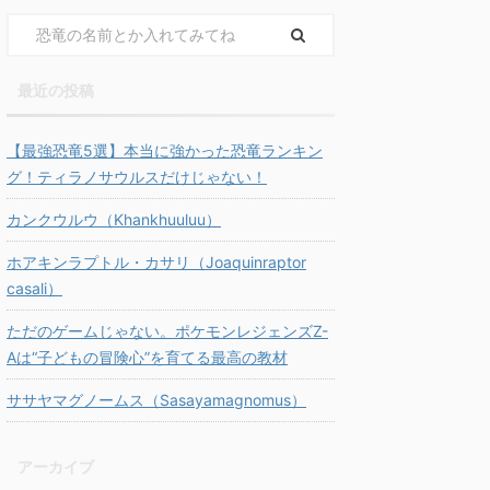
最近の投稿
【最強恐竜5選】本当に強かった恐竜ランキン
グ！ティラノサウルスだけじゃない！
カンクウルウ（Khankhuuluu）
ホアキンラプトル・カサリ（Joaquinraptor
casali）
ただのゲームじゃない。ポケモンレジェンズZ-
Aは“子どもの冒険心”を育てる最高の教材
ササヤマグノームス（Sasayamagnomus）
アーカイブ