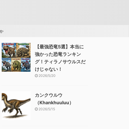
か
【最強恐竜5選】本当に
強かった恐竜ランキン
グ！ティラノサウルスだ
けじゃない！
2026/5/20
カンクウルウ
（Khankhuuluu）
2026/5/15