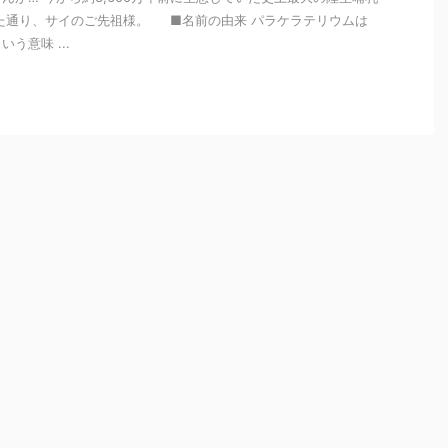
た通り、サイのご先祖様。 ■名前の由来 パラケラテリウムは
う意味 ...