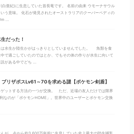
年前(白亜紀)に生息していた首長竜です。 名前の由来 ウモーナサウル
いう意味。 化石が発見されたオーストラリアのクーバーペディの
...
水生だった！
スは水生か陸生かがはっきりとしていませんでした。 魚類を食
水中で過ごしていたのではとか、でもその体の作りが水生に向いて
がある中でどち ...
】ブリザポスLv61～70を求める謎【ポケモン剣盾】
をゲットする方法の一つが交換。 ただ、近場の友人だけでは限界
利なのが「ポケモンHOME」。世界中のユーザーとポケモン交換
んが… 今から約3,600万年前に生息していた史上最大の陸生哺乳