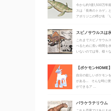
今から約1億1,500万
スは「長寿のトカゲ」と
アボリジニの呼び名 「Um 
スピノサウルスは
これまでスピノサウル
べるために長い時間を
いないのでは等、様々な説
【ポケモンHOME
自分の欲しいポケモン
がある… そんな時に便
ができるア ...
パラケラテリウム
これも恐竜ではありませ