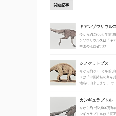
関連記事
キアンゾウサウル
今から約7,200万年前
ンゾウサウルスは「キア
中国の江西省は贛 ...
シノケラトプス
今から約7,000万年前
スは「中国諸城の角を持
地名に由来します。 サイズ
カンギュラプトル
今から約1憶2,500万
ンギュラプトルは「長羽