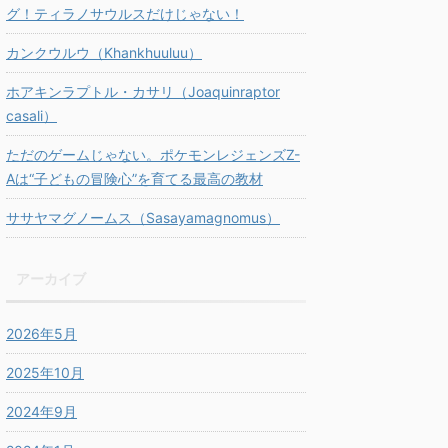
グ！ティラノサウルスだけじゃない！
カンクウルウ（Khankhuuluu）
ホアキンラプトル・カサリ（Joaquinraptor
casali）
ただのゲームじゃない。ポケモンレジェンズZ-
Aは“子どもの冒険心”を育てる最高の教材
ササヤマグノームス（Sasayamagnomus）
アーカイブ
2026年5月
2025年10月
2024年9月