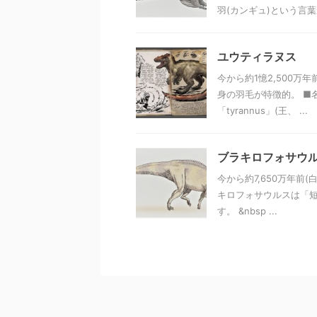
羽(カンギュ)という言葉が 
ユウティラヌス
今から約1憶2,500万
身の羽毛が特徴的。 ■
「tyrannus」(王、 ...
ブラキロフォサウ
今から約7,650万年前
キロフォサウルスは「短
す。 &nbsp ...