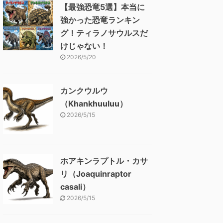
【最強恐竜5選】本当に
強かった恐竜ランキン
グ！ティラノサウルスだ
けじゃない！
2026/5/20
カンクウルウ
（Khankhuuluu）
2026/5/15
ホアキンラプトル・カサ
リ（Joaquinraptor
casali）
2026/5/15