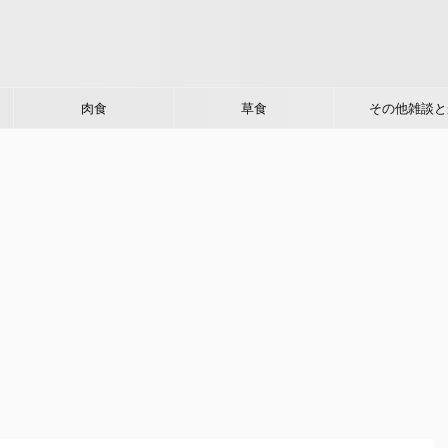
肉食
草食
その他雑談と