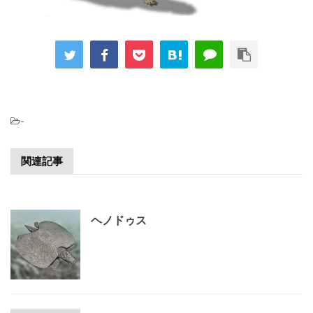
-
関連記事
ヘノドゥス