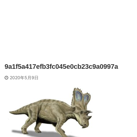
9a1f5a417efb3fc045e0cb23c9a0997a
2020年5月9日