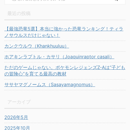
最近の投稿
【最強恐竜5選】本当に強かった恐竜ランキング！ティラ
ノサウルスだけじゃない！
カンクウルウ（Khankhuuluu）
ホアキンラプトル・カサリ（Joaquinraptor casali）
ただのゲームじゃない。ポケモンレジェンズZ-Aは“子ども
の冒険心”を育てる最高の教材
ササヤマグノームス（Sasayamagnomus）
アーカイブ
2026年5月
2025年10月