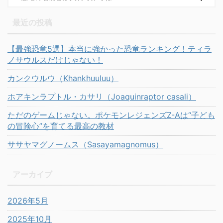
最近の投稿
【最強恐竜5選】本当に強かった恐竜ランキング！ティラ
ノサウルスだけじゃない！
カンクウルウ（Khankhuuluu）
ホアキンラプトル・カサリ（Joaquinraptor casali）
ただのゲームじゃない。ポケモンレジェンズZ-Aは“子ども
の冒険心”を育てる最高の教材
ササヤマグノームス（Sasayamagnomus）
アーカイブ
2026年5月
2025年10月