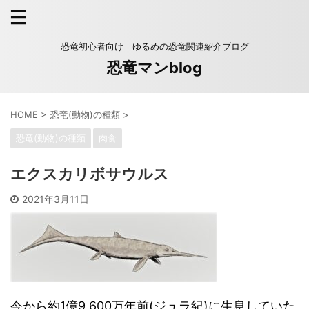
恐竜初心者向け ゆるめの恐竜関連紹介ブログ
恐竜マンblog
HOME
>
恐竜(動物)の種類
>
恐竜(動物)の種類
肉食
エクスカリボサウルス
2021年3月11日
今から約1億9,600万年前(ジュラ紀)に生息していた