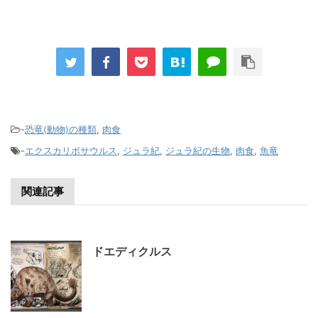
-
恐竜(動物)の種類
,
肉食
-
エクスカリボサウルス
,
ジュラ紀
,
ジュラ紀の生物
,
肉食
,
魚竜
関連記事
ドエディクルス