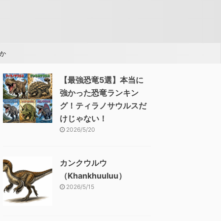
か
【最強恐竜5選】本当に
強かった恐竜ランキン
グ！ティラノサウルスだ
けじゃない！
2026/5/20
カンクウルウ
（Khankhuuluu）
2026/5/15