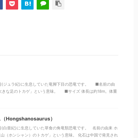
万年前(ジュラ紀)に生息していた竜脚下目の恐竜です。 ■名前の由
大きな足のトカゲ」という意味。 ■サイズ 体長は約18m。体重
ongshanosaurus）
年前(白亜紀)に生息していた草食の角竜類恐竜です。 名前の由来 ホ
山（ホンシャン）のトカゲ」という意味。 化石は中国で発見され