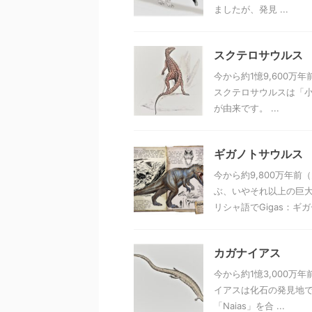
ましたが、発見 ...
スクテロサウルス
今から約1憶9,600
スクテロサウルスは「小
が由来です。 ...
ギガノトサウルス
今から約9,800万年
ぶ、いやそれ以上の巨大
リシャ語でGigas：ギガー
カガナイアス
今から約1憶3,000万
イアスは化石の発見地
「Naias」を合 ...