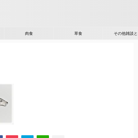
肉食
草食
その他雑談と