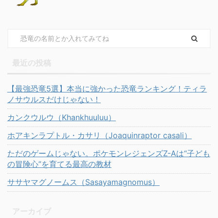
最近の投稿
【最強恐竜5選】本当に強かった恐竜ランキング！ティラ
ノサウルスだけじゃない！
カンクウルウ（Khankhuuluu）
ホアキンラプトル・カサリ（Joaquinraptor casali）
ただのゲームじゃない。ポケモンレジェンズZ-Aは“子ども
の冒険心”を育てる最高の教材
ササヤマグノームス（Sasayamagnomus）
アーカイブ