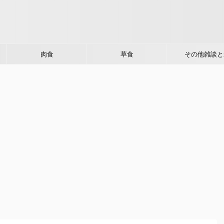
肉食
草食
その他雑談と