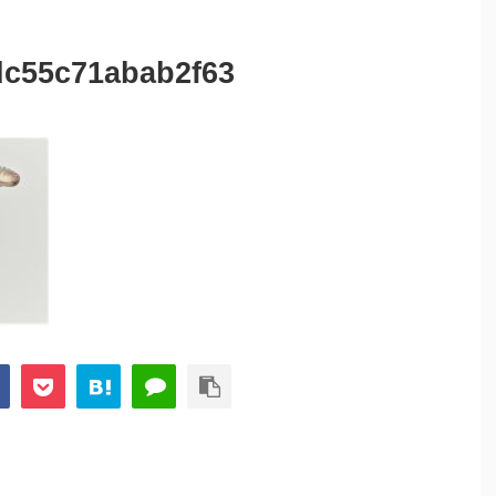
dc55c71abab2f63