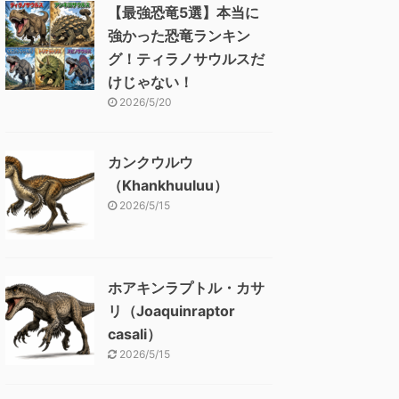
【最強恐竜5選】本当に
強かった恐竜ランキン
グ！ティラノサウルスだ
けじゃない！
2026/5/20
カンクウルウ
（Khankhuuluu）
2026/5/15
ホアキンラプトル・カサ
リ（Joaquinraptor
casali）
2026/5/15