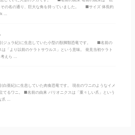
。その名の通り、巨大な角を持っていました。 ■サイズ 体長約
...
ス
万年前(ジュラ紀)に生息していた小型の獣脚類恐竜です。 ■名前の
スは「より以前のケラトサウルス」という意味。 発見当初ケラト
えら ...
年前(白亜紀)に生息していた肉食恐竜です。 現在のワニのようなイメ
立てるワニ。 ■名前の由来 バリオニクスは「重々しい爪」という
 ...