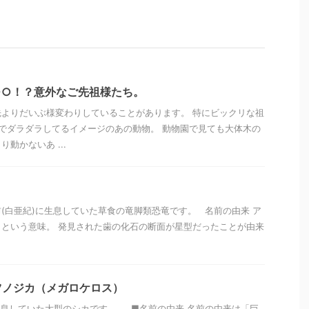
○○！？意外なご先祖様たち。
よりだいぶ様変わりしていることがあります。 特にビックリな祖
でダラダラしてるイメージのあの動物。 動物園で見ても大体木の
動かないあ ...
年前(白亜紀)に生息していた草食の竜脚類恐竜です。 名前の由来 ア
という意味。 発見された歯の化石の断面が星型だったことが由来
ツノジカ（メガロケロス）
生息していた大型のシカです。 ■名前の由来 名前の由来は「巨