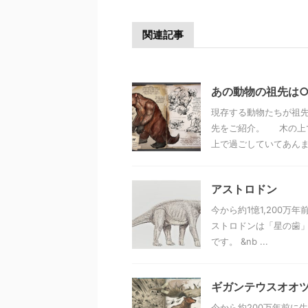
関連記事
あの動物の祖先は
現存する動物たちが祖先
先をご紹介。 木の上
上で過ごしていてあんまり
アストロドン
今から約1憶1,200万
ストロドンは「星の歯」
です。 &nb ...
ギガンテウスオオ
今から約200万年前に