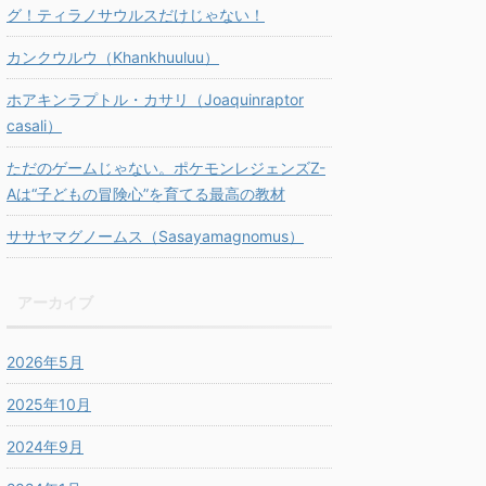
グ！ティラノサウルスだけじゃない！
カンクウルウ（Khankhuuluu）
ホアキンラプトル・カサリ（Joaquinraptor
casali）
ただのゲームじゃない。ポケモンレジェンズZ-
Aは“子どもの冒険心”を育てる最高の教材
ササヤマグノームス（Sasayamagnomus）
アーカイブ
2026年5月
2025年10月
2024年9月