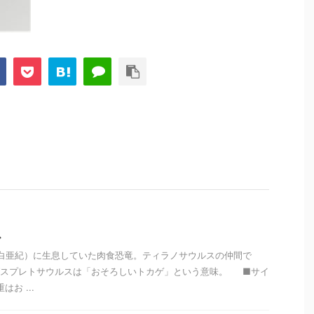
ス
前（白亜紀）に生息していた肉食恐竜。ティラノサウルスの仲間で
ダスプレトサウルスは「おそろしいトカゲ」という意味。 ■サイ
お ...