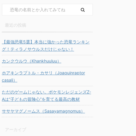
最近の投稿
【最強恐竜5選】本当に強かった恐竜ランキン
グ！ティラノサウルスだけじゃない！
カンクウルウ（Khankhuuluu）
ホアキンラプトル・カサリ（Joaquinraptor
casali）
ただのゲームじゃない。ポケモンレジェンズZ-
Aは“子どもの冒険心”を育てる最高の教材
ササヤマグノームス（Sasayamagnomus）
アーカイブ