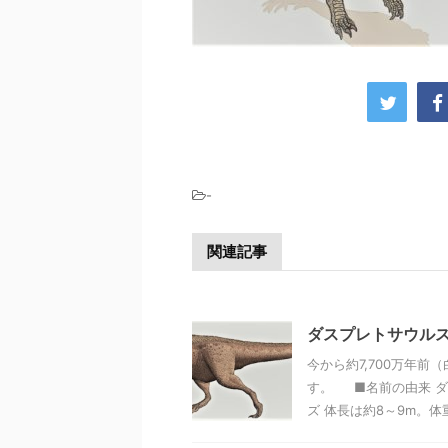
-
関連記事
ダスプレトサウル
今から約7,700万年
す。 ■名前の由来 
ズ 体長は約8～9m。体重は