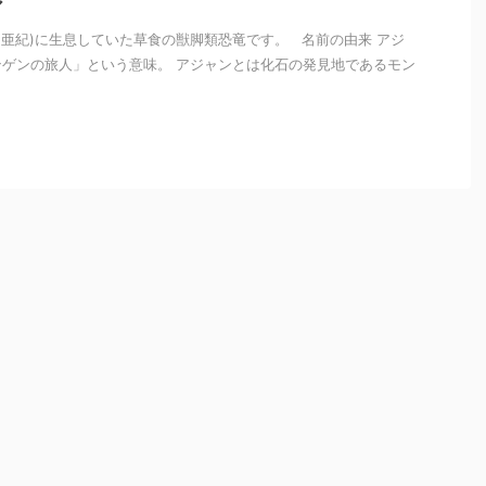
ア
(白亜紀)に生息していた草食の獣脚類恐竜です。 名前の由来 アジ
ゲンの旅人」という意味。 アジャンとは化石の発見地であるモン