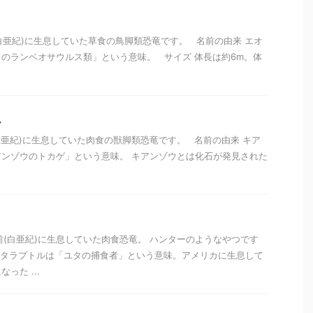
(白亜紀)に生息していた草食の鳥脚類恐竜です。 名前の由来 エオ
のランベオサウルス類」という意味。 サイズ 体長は約6m。体
ス
(白亜紀)に生息していた肉食の獣脚類恐竜です。 名前の由来 キア
ンゾウのトカゲ」という意味。 キアンゾウとは化石が発見された
年前(白亜紀)に生息していた肉食恐竜。 ハンターのようなやつです
ユタラプトルは「ユタの捕食者」という意味。アメリカに生息して
った ...