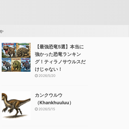
か
【最強恐竜5選】本当に
強かった恐竜ランキン
グ！ティラノサウルスだ
けじゃない！
2026/5/20
カンクウルウ
（Khankhuuluu）
2026/5/15