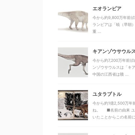
エオランビア
今から約9,800万年前
ランビアは「暁（早朝）
重 ...
キアンゾウサウル
今から約7,200万年前
ンゾウサウルスは「キア
中国の江西省は贛 ...
ユタラプトル
今から約1億2,500万
ね。 ■名前の由来 
いたことからこの名前にな