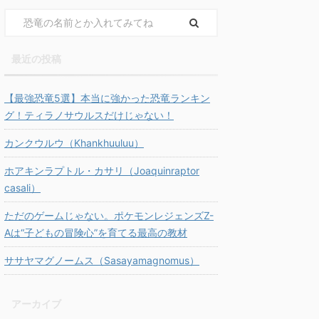
最近の投稿
【最強恐竜5選】本当に強かった恐竜ランキン
グ！ティラノサウルスだけじゃない！
カンクウルウ（Khankhuuluu）
ホアキンラプトル・カサリ（Joaquinraptor
casali）
ただのゲームじゃない。ポケモンレジェンズZ-
Aは“子どもの冒険心”を育てる最高の教材
ササヤマグノームス（Sasayamagnomus）
アーカイブ