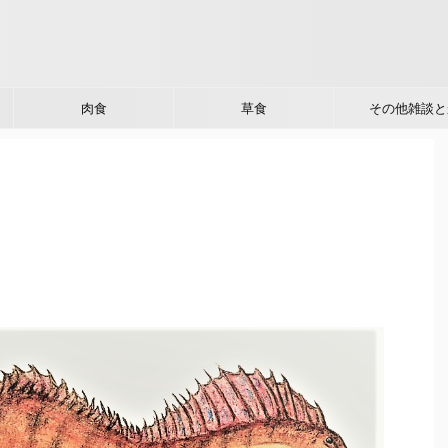
肉食
草食
その他雑談と