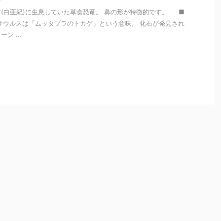
年前(白亜紀)に生息していた草食恐竜。 鼻の形が特徴的です。 ■
サウルスは「ムッタブラのトカゲ」という意味。 化石が発見され
ン ...