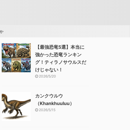
か
【最強恐竜5選】本当に
強かった恐竜ランキン
グ！ティラノサウルスだ
けじゃない！
2026/5/20
カンクウルウ
（Khankhuuluu）
2026/5/15