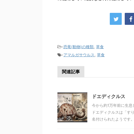
-
恐竜(動物)の種類
,
草食
-
アマルガサウルス
,
草食
関連記事
ドエディクルス
今から約1万年前に生息
ドエディクルスは「すり
名付けられたようです。 