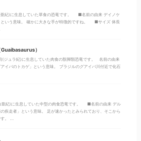
前(白亜紀)に生息していた草食の恐竜です。 ■名前の由来 デイノケ
という意味。 確かに大きな手が特徴的ですね。 ■サイズ 体長
.
aibasaurus）
万年前(ジュラ紀)に生息していた肉食の獣脚類恐竜です。 名前の由来
アイバのトカゲ」という意味。 ブラジルのグアイバ川付近で化石
前(白亜紀)に生息していた中型の肉食恐竜です。 ■名前の由来 デル
の疾走者」という意味。 足が速かったとみられており、そこから
。 ...
ス