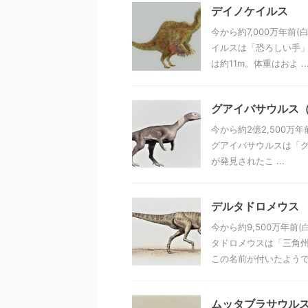
デイノケイルス
今から約7,000万年
イルスは「恐ろしい手」
は約11m。体重はおよ ..
グアイバサウルス（Gu
今から約2億2,500
グアイバサウルスは「グ
が発見されたこ ...
デルタドロメウス
今から約9,500万年
タドロメウスは「三角州
この名前が付いたようです
ムッタブラサウル