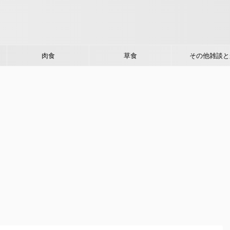
肉食
草食
その他雑談と