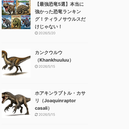
【最強恐竜5選】本当に
強かった恐竜ランキン
グ！ティラノサウルスだ
けじゃない！
2026/5/20
カンクウルウ
（Khankhuuluu）
2026/5/15
ホアキンラプトル・カサ
リ（Joaquinraptor
casali）
2026/5/15