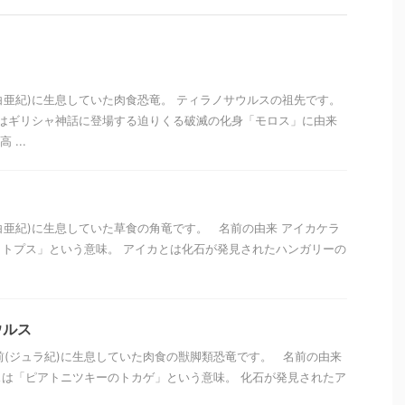
前(白亜紀)に生息していた肉食恐竜。 ティラノサウルスの祖先です。
はギリシャ神話に登場する迫りくる破滅の化身「モロス」に由来
...
(白亜紀)に生息していた草食の角竜です。 名前の由来 アイカケラ
トプス」という意味。 アイカとは化石が発見されたハンガリーの
ウルス
万年前(ジュラ紀)に生息していた肉食の獣脚類恐竜です。 名前の由来
は「ピアトニツキーのトカゲ」という意味。 化石が発見されたア