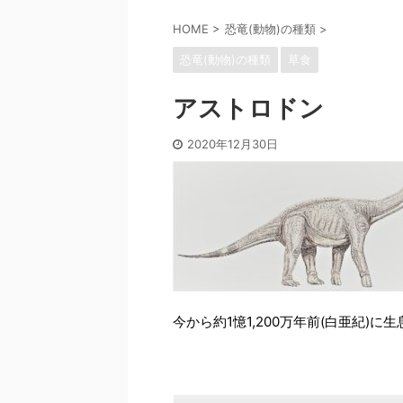
HOME
>
恐竜(動物)の種類
>
恐竜(動物)の種類
草食
アストロドン
2020年12月30日
今から約1憶1,200万年前(白亜紀)