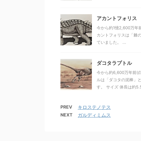
アカントフォリス
今から約1憶2,600万
カントフォリスは「棘の
ていました。 ...
ダコタラプトル
今から約6,600万年前
ルは「ダコタの泥棒」と
す。 サイズ 体長は約5.5 
PREV
キロステノテス
NEXT
ガルディミムス