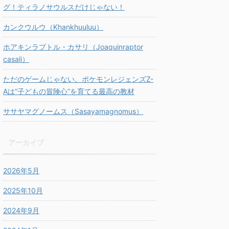
グ！ティラノサウルスだけじゃない！
カンクウルウ（Khankhuuluu）
ホアキンラプトル・カサリ（Joaquinraptor
casali）
ただのゲームじゃない。ポケモンレジェンズZ-
Aは“子どもの冒険心”を育てる最高の教材
ササヤマグノームス（Sasayamagnomus）
アーカイブ
2026年5月
2025年10月
2024年9月