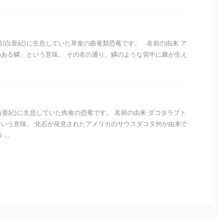
年前(白亜紀)に生息していた草食の曲竜類恐竜です。 名前の由来 ア
ある鱗」という意味。 その名の通り、鱗のような背中に棘が生え
(白亜紀)に生息していた肉食の恐竜です。 名前の由来 ダコタラプト
いう意味。 化石が発見されたアメリカのサウスダコタ州が由来で
...