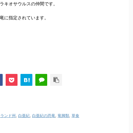
ラキオサウルスの仲間です。
竜に指定されています。
ーランド州
,
白亜紀
,
白亜紀の恐竜
,
竜脚類
,
草食