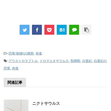
-
恐竜(動物)の種類
,
肉食
-
アウストロラプトル
,
ドロマエオサウルス
,
獣脚類
,
白亜紀
,
白亜紀の
恐竜
,
肉食
関連記事
ニクトサウルス