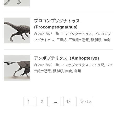
プロコンプソグナトゥス
(Procompsognathus)
2021/8/5
コンプソグナトゥス
,
プロコンプ
ソグナトゥス
,
三畳紀
,
三畳紀の恐竜
,
獣脚類
,
肉食
アンボプテリクス（Ambopteryx）
2021/8/2
アンボプテリクス
,
ジュラ紀
,
ジュ
ラ紀の恐竜
,
獣脚類
,
肉食
,
鳥類
1
2
…
13
Next »