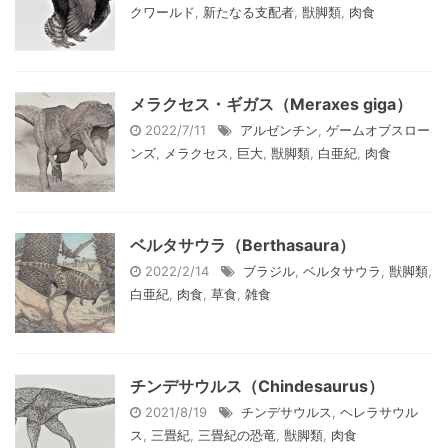
クワールド
,
新たなる支配者
,
獣脚類
,
肉食
メラクセス・ギガス（Meraxes giga）
2022/7/11
アルゼンチン
,
ゲームオブスロー
ンズ
,
メラクセス
,
巨大
,
獣脚類
,
白亜紀
,
肉食
ベルタサウラ（Berthasaura）
2022/2/14
ブラジル
,
ベルタサウラ
,
獣脚類
,
白亜紀
,
肉食
,
草食
,
雑食
チンデサウルス（Chindesaurus）
2021/8/19
チンデサウルス
,
ヘレラサウル
ス
,
三畳紀
,
三畳紀の恐竜
,
獣脚類
,
肉食