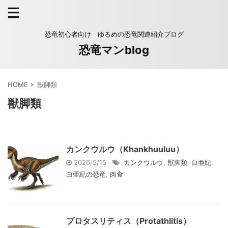
恐竜初心者向け ゆるめの恐竜関連紹介ブログ
恐竜マンblog
HOME
>
獣脚類
獣脚類
カンクウルウ（Khankhuuluu）
2026/5/15
カンクウルウ
,
獣脚類
,
白亜紀
,
白亜紀の恐竜
,
肉食
プロタスリティス（Protathlitis）