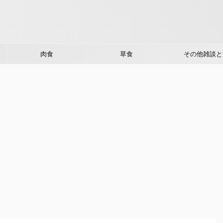
肉食
草食
その他雑談と