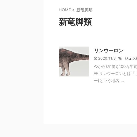
HOME
>
新竜脚類
新竜脚類
リンウーロン
2020/11/8
ジュラ
今から約1憶7,400万
来 リンウーロンとは「
ー)という地名 ...