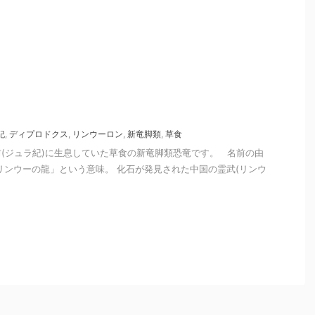
紀
,
ディプロドクス
,
リンウーロン
,
新竜脚類
,
草食
年前(ジュラ紀)に生息していた草食の新竜脚類恐竜です。 名前の由
リンウーの龍」という意味。 化石が発見された中国の霊武(リンウ