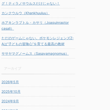
グ！ティラノサウルスだけじゃない！
カンクウルウ（Khankhuuluu）
ホアキンラプトル・カサリ（Joaquinraptor
casali）
ただのゲームじゃない。ポケモンレジェンズZ-
Aは“子どもの冒険心”を育てる最高の教材
ササヤマグノームス（Sasayamagnomus）
アーカイブ
2026年5月
2025年10月
2024年9月