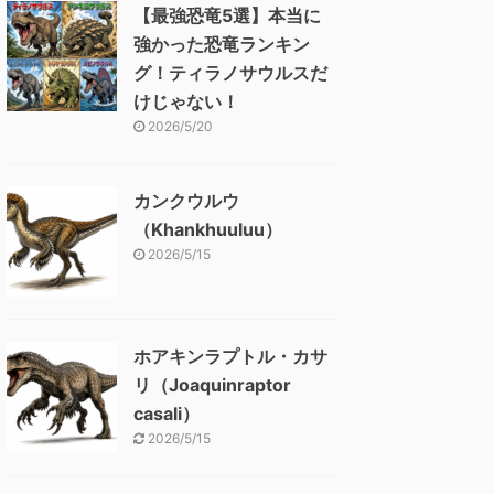
【最強恐竜5選】本当に
強かった恐竜ランキン
グ！ティラノサウルスだ
けじゃない！
2026/5/20
カンクウルウ
（Khankhuuluu）
2026/5/15
ホアキンラプトル・カサ
リ（Joaquinraptor
casali）
2026/5/15